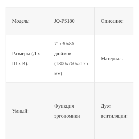
Модель:
JQ-PS180
Описание:
71x30x86
Размеры (Д x
дюймов
Материал:
Ш x В):
(1800x760x2175
мм)
Функция
Дуэт
Умный:
эргономики
вентиляции: